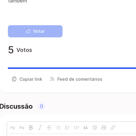
também
Votar
5
Votos
Copiar link
Feed de comentários
Discussão
0