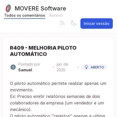
MOVERE Software
Todos os comentários
Roteiro
Iniciar sessão
R409 - MELHORIA PILOTO
AUTOMÁTICO
Postado por
jun. de
•
•
ABERTO
Samuel
2025
O piloto automático permite realizar apenas um
movimento.
Ex: Preciso emitir relatórios semanais de dois
colaboradores da empresa (um vendedor e um
mecânico).
O piloto automático ''registra'' apenas a ultima