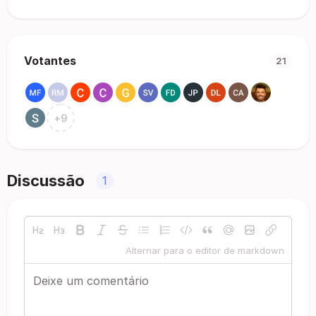
Votantes
21
+
9
Discussão
1
Alternar para o editor de markdown