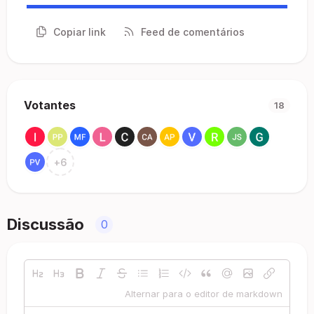
Copiar link
Feed de comentários
Votantes
18
+
6
Discussão
0
Alternar para o editor de markdown