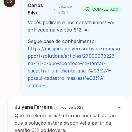
Carlos
dez. de
•
COMPLETADO
Silva
2024
Vocês pediram e nós construímos! Foi
entregue na versão 612. =)
Segue base de conhecimento:
https://meajuda.moveresoftware.com/su
pport/solutions/articles/27000078226-
na-r11-o-que-acontece-se-tentar-
cadastrar-um-cliente-que-j%C3%A1-
possui-cadastro-mas-est%C3%A1-
inativo-
Julyana Ferreira
•
nov. de 2023
Que excelente ideia! Informo com satisfação
que a solução estará disponível a partir da
versão 612 do Movere.