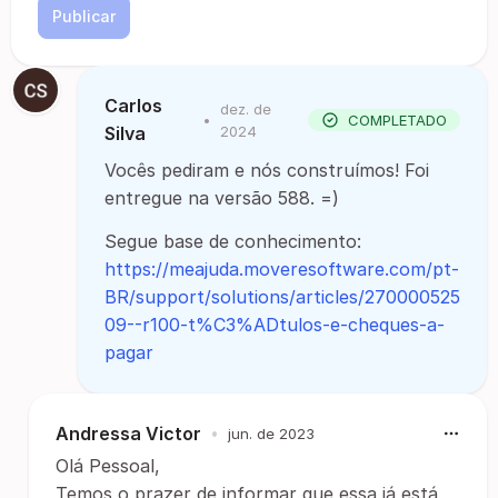
Publicar
Carlos
dez. de
•
COMPLETADO
Silva
2024
Vocês pediram e nós construímos! Foi
entregue na versão 588. =)
Segue base de conhecimento:
https://meajuda.moveresoftware.com/pt-
BR/support/solutions/articles/270000525
09--r100-t%C3%ADtulos-e-cheques-a-
pagar
Andressa Victor
•
jun. de 2023
Olá Pessoal,
Temos o prazer de informar que essa já está